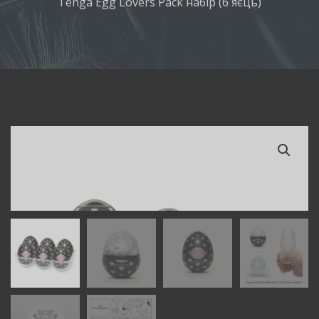
Tenga Egg Lovers Pack набір (6 яєць)