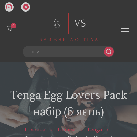
0
Tenga Egg Lovers Pack
набір (6 яєць)
Головна
Товари
Tenga