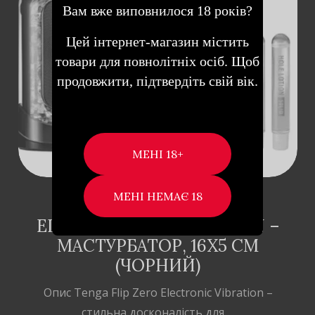
Вам вже виповнилося 18 років?
Цей інтернет-магазин містить
ДОДАТИ В
товари для повнолітніх осіб. Щоб
КОШИК
продовжити, підтвердіть свій вік.
TENGA FLIP ZERO EVR
ELECTRONIC VIBROTATION –
МАСТУРБАТОР, 16Х5 СМ
(ЧОРНИЙ)
Опис Tenga Flip Zero Electronic Vibration –
стильна досконалість для …