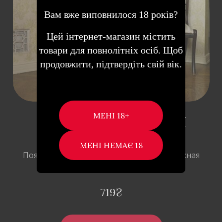
Вам вже виповнилося 18 років?
Цей інтернет-магазин містить
товари для повнолітніх осіб. Щоб
продовжити, підтвердіть свій вік.
LEG AVENUE – ПОЯС ДЛЯ
ЧУЛОК, S-L (БЕЛЫЙ)
Пояс для чулок от бренда Leg Avenue Нежная
и соблазнительная …
719
₴