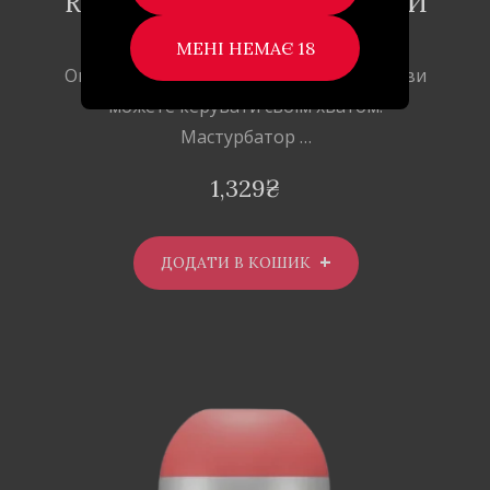
REGULAR-БАГАТОРАЗОВИЙ
МАСТУРБАТОР
Опис Багаторазове задоволення, яким ви
можете керувати своїм хватом!
Мастурбатор …
1,329
₴
ДОДАТИ В КОШИК