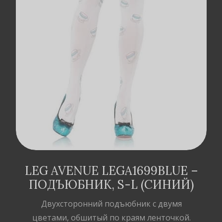
ДОДАТИ В
КОШИК
LEG AVENUE LEGA1699BLUE –
ПОДЪЮБНИК, S-L (СИНИЙ)
Двухсторонний подъюбник с двумя
цветами, обшитый по краям ленточкой.