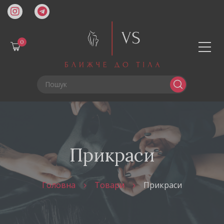
0
Прикраси
Головна
Товари
Прикраси