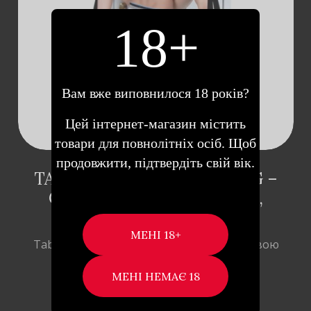
КОШИК
18+
Вам вже виповнилося 18 років?
Цей інтернет-магазин містить
товари для повнолітніх осіб. Щоб
продовжити, підтвердіть свій вік.
TABOOM NO.1 DOOR SWING –
СЕКС-КАЧЕЛИ НА ДВЕРИ,
(ЧЕРНЫЙ)
Taboom No.1 Door Swing — встряхните свою
сексуальную жизнь и попробуйте …
2,049
₴