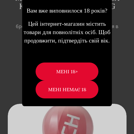
KEITH HARING DANCE EGG
Вам вже виповнилося 18 років?
Опис Іграшка від всесвітньо відомого
Цей інтернет-магазин містить
бренду Tenga. Малюнок перетворюється в
товари для повнолітніх осіб. Щоб
…
продовжити, підтвердіть свій вік.
369
₴
ДОДАТИ В КОШИК