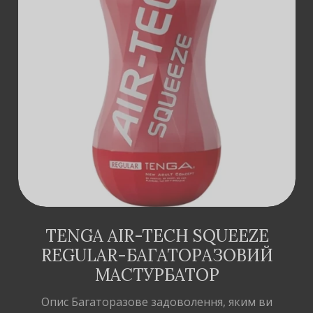
ДОДАТИ В
КОШИК
TENGA AIR-TECH SQUEEZE
REGULAR-БАГАТОРАЗОВИЙ
МАСТУРБАТОР
Опис Багаторазове задоволення, яким ви