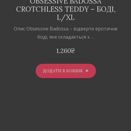
OBSESSIVE BADOSSA
CROTCHLESS TEDDY – БОДІ,
L/XL
Опис Obsessive Badossa – відверте еротичне
боді, яке складається з …
1,260
₴
ДОДАТИ В КОШИК