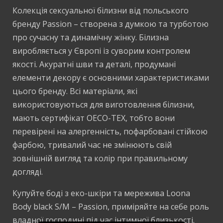
Колекція сексуальної білизни від польського
бренду Passion – створена з думкою та турботою
про сучасну та динамічну жінку. Білизна
виробляється у Європі із суворим контролем
якості. Акуратні шви та деталі, продумані
елементи декору є основними характеристиками
цього бренду. Всі матеріали, які
використовуються для виготовлення білизни,
мають сертифікат OECO-TEX, тобто вони
перевірені на алергенність, пофарбовані стійкою
фарбою, тривалий час не змінюють свій
зовнішній вигляд та колір при правильному
догляді.
Купуйте боді з еко-шкіри та мережива Loona
Body black S/M – Passion, приміряйте на себе роль
владної господині під час інтимної близькості.