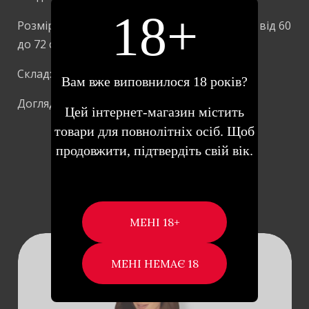
18+
Розмір S/M: розмір чашки – A/C; обсяг талії – від 60
до 72 см; об’єм стегон – від 88 до 100 см
Склад: поліуретан – 60%; поліестер – 40%.
Вам вже виповнилося 18 років?
Догляд: ручне прання.
Цей інтернет-магазин містить
товари для повнолітніх осіб. Щоб
продовжити, підтвердіть свій вік.
Схожі товари