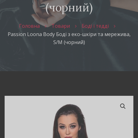
(чорний)
Головна
Товари
Боді і тедді
Passion Loona Body Боді з еко-шкіри та мережива,
S/M (чорний)