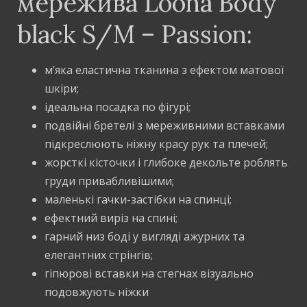
мережива Loona Body
black S/M – Passion:
м’яка еластична тканина з ефектом матової
шкіри;
ідеальна посадка по фігурі;
подвійні бретелі з мереживними вставками
підкреслюють ніжну красу рук та плечей;
жорсткі кісточки і глибоке декольте роблять
груди привабливішими;
маленькі гачки-застібки на спинці;
ефектний виріз на спині;
гарний низ боді у вигляді ажурних та
елегантних стрінгів;
гіпюрові вставки на стегнах візуально
подовжують ніжки