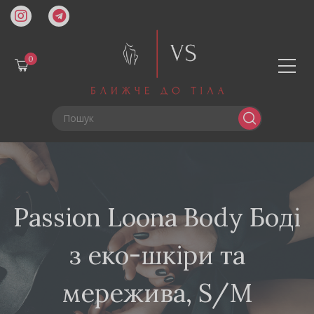
0
Passion Loona Body Боді
з еко-шкіри та
мережива, S/M