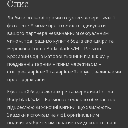
Опис
Любите рольові ігри чи готуєтеся до еротичної
фотосесії? А може просто хочете здивувати
вашого партнера незвичайним сексуальним
чином, тоді радимо купити боді з еко-шкіри та
мережива Loona Body black S/M – Passion.
Красивий боді з матової тканини під шкіру, у
поєднанні з гарним ніжним мереживом –
створює чарівний та чарівний силует, залишаючи
простір для уяви.
Ефектний боді з еко-шкіри та мережива Loona
Body black S/M – Passion сексуально облягає тіло,
підкреслюючи жіночні вигини, що хвилюють.
Завдяки кісточкам на ліфі, оригінальним
подвійним бретелям і красивому декольте, ваші