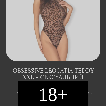
ДОДАТИ В
КОШИК
OBSESSIVE LEOCATIA TEDDY
XXL – СЕКСУАЛЬНИЙ
ЛЕОПАРДОВИЙ БОДІ
18+
Опис У нас є щось, що вам сподобається –
костюм …