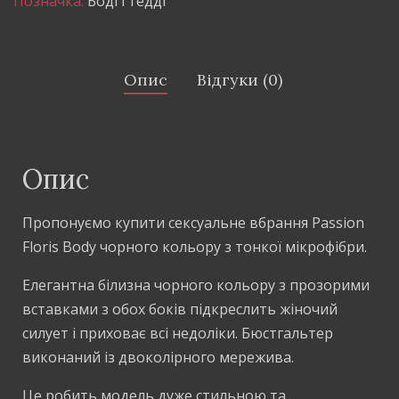
Позначка:
Боді і тедді
Опис
Відгуки (0)
Опис
Пропонуємо купити сексуальне вбрання Passion
Floris Body чорного кольору з тонкої мікрофібри.
Елегантна білизна чорного кольору з прозорими
вставками з обох боків підкреслить жіночий
силует і приховає всі недоліки. Бюстгальтер
виконаний із двоколірного мережива.
Це робить модель дуже стильною та