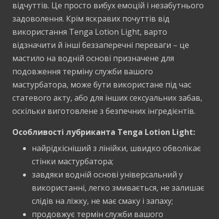
відчуттів. Це просто вибух емоцій і незабутнього
задоволення. Крім яскравих почуттів від
використання Tenga Lotion Light, варто
відзначити й інші беззаперечні переваги – це
мастило на водній основі призначене для
подовження терміну служби вашого
мастурбатора, може бути використане під час
статевого акту, або для інших сексуальних забав,
оскільки виготовлене з безпечних інгредієнтів.
Особливості лубриканта Tenga Lotion Light:
найрідкісніший з лінійки, швидко обволікає
стінки мастурбатора;
завдяки водній основі універсальний у
використанні, легко змивається, не залишає
слідів на ліжку, не має смаку і запаху;
продовжує термін служби вашого