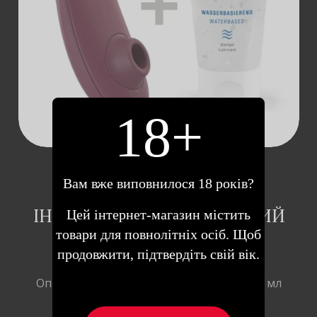
ДОДАТИ В
КОШИК
18+
WOMANIZER CLASSIC 2 +
Вам вже виповнилося 18 років?
ЛУБРИКАНТ 50 МЛ-
ІННОВАЦІЙНИЙ ВАКУУМНИЙ
Цей інтернет-магазин містить
СТИМУЛЯТОР КЛІТОРА,
товари для повнолітніх осіб. Щоб
14.8Х4.8 СМ (БОРДОВИЙ)
продовжити, підтвердіть свій вік.
Опис Womanizer Classic 2 + Лубрикант 50 мл
у подарунок! Одна …