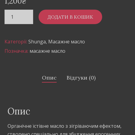
1,200
₴
ДОДАТИ В КОШИК
Категорії:
Shunga
,
Масажне масло
Позначка:
масажне масло
Опис
Відгуки (0)
Опис
Органічне їстівне масло з зігріваючим ефектом,
створено спеціально для збудження ерогенних