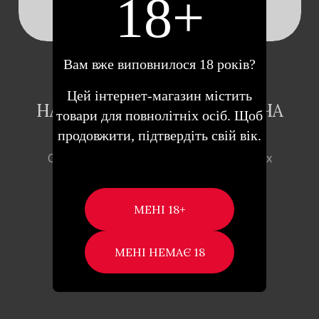
18+
Вам вже виповнилося 18 років?
SHUNGA ADORABLE
COCONUT THRILLS –
Цей інтернет-магазин містить
НАТУРАЛЬНА ЗВОЛОЖУЮЧА
товари для повнолітніх осіб. Щоб
МАСАЖНА ОЛІЯ, 240 МЛ.
продовжити, підтвердіть свій вік.
Опис Масажна олія із 100% натуральних
компонентів Shunga Adorable – …
1,160
₴
ДОДАТИ В КОШИК