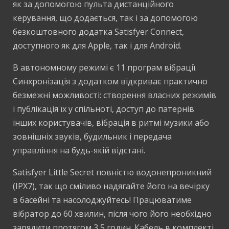
як за допомогою пульта дистанційного
керування, що додається, так і за допомогою
безкоштовного додатка Satisfyer Connect,
доступного як для Apple, так і для Android.
В автономному режимі є 11 програм вібрації.
Синхронізація з додатком відкриває практично
безмежні можливості: створення власних режимів
і публікація їх у спільноті, доступ до патернів
інших користувачів, вібрація в ритмі музики або
зовнішніх звуків, будильник і передача
управління на будь-якій відстані.
Satisfyer Little Secret повністю водонепроникний
(IPX7), так що сміливо надягайте його на вечірку
в басейні та насолоджуйтесь! Працюватиме
вібратор до 60 хвилин, після чого його необхідно
зарядити протягом 3,5 годин. Кабель в комплекті,