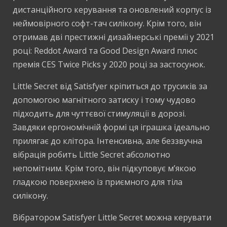
дистанційного керування та оновлений корпус із
неймовірного софт-тач силікону. Крім того, він
отримав дві престижні дизайнерські премії у 2021
році: Reddot Award та Good Design Award плюс
премія CES Twice Picks у 2020 році за застосунок.
Little Secret від Satisfyer кріпиться до трусиків за
допомогою магнітного затиску і тому чудово
підходить для чуттєвої стимуляції в дорозі.
Завдяки ергономічній формі ця іграшка ідеально
прилягає до клітора. Інтенсивна, але беззвучна
вібрація робить Little Secret абсолютно
непомітним. Крім того, він підкуповує м’якою
гладкою поверхнею із приємного для тіла
силікону.
Вібратором Satisfyer Little Secret можна керувати