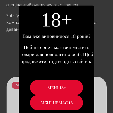
спеціальний
очищувач секс іграшок.
18+
Satisfyer – виробник іграшок преміум-класу.
Компанія відома на ринку виробництва секс-
девайсів як один із головних інноваторів.
Вам вже виповнилося 18 років?
Цей інтернет-магазин містить
товари для повнолітніх осіб. Щоб
Схожі товари
продовжити, підтвердіть свій вік.
SALE