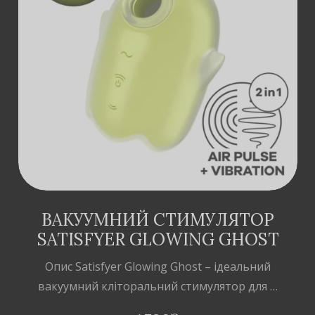
ДОДАТИ В
КОШИК
ВАКУУМНИЙ СТИМУЛЯТОР
SATISFYER GLOWING GHOST
Опис Satisfyer Glowing Ghost – ідеальний
вакуумний кліторальний стимулятор для …