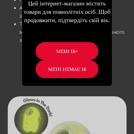
Цей інтернет-магазин містить
Абсолютно водонепроникний (ступінь
товари для повнолітніх осіб. Щоб
захисту IPX7);
продовжити, підтвердіть свій вік.
Тривалість заряджання – 60 хвилин,
максимальна тривалість роботи за повного
заряду – 120 хвилин
Схожі товари