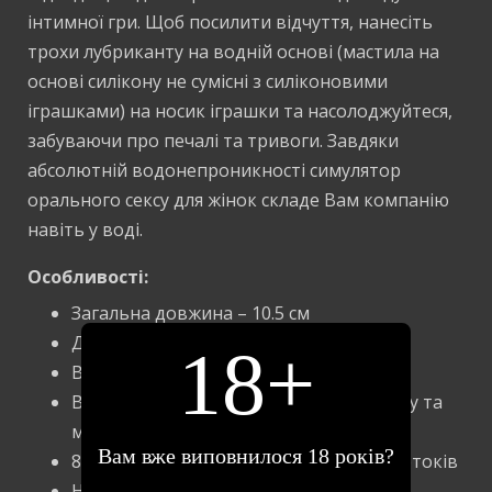
інтимної гри. Щоб посилити відчуття, нанесіть
трохи лубриканту на водній основі (мастила на
основі силікону не сумісні з силіконовими
іграшками) на носик іграшки та насолоджуйтеся,
забуваючи про печалі та тривоги. Завдяки
абсолютній водонепроникності симулятор
орального сексу для жінок складе Вам компанію
навіть у воді.
Особливості:
Загальна довжина – 10.5 см
Діаметр – 5 см
18+
Вага – 90 г
Виготовлений із преміального силікону та
міцного пластику
Вам вже виповнилося 18 років?
8 режимів інтенсивності повітряних потоків
Неймовірно тихий