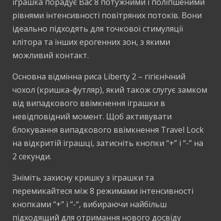
іграшка порадує Вас 8 потужними і поліпшеними
рівнями інтенсивності повітряних потоків. Вони
ідеально підходять для точкової стимуляції
клітора та інших ерогенних зон, з якими
можливий контакт.
Основна відмінна риса Liberty 2 – гігієнічний
чохол (кришка-футляр), який також слугує замком
від випадкового ввімкнення іграшки в
невідповідний момент. Щоб активувати
блокування випадкового ввімкнення Travel Lock
на відкритій іграшці, затисніть кнопки “+” і “-” на
2 секунди.
Зніміть захисну кришку з іграшки та
перемикайтеся між 8 режимами інтенсивності
кнопками “+” і “-“, вибираючи найбільш
підходящий для отримання нового досвіду