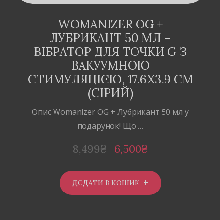
WOMANIZER OG +
ЛУБРИКАНТ 50 МЛ –
ВІБРАТОР ДЛЯ ТОЧКИ G З
ВАКУУМНОЮ
СТИМУЛЯЦІЄЮ, 17.6Х3.9 СМ
(СІРИЙ)
Опис Womanizer OG + Лубрикант 50 мл у
подарунок! Що …
8,499
₴
6,500
₴
ДОДАТИ В КОШИК