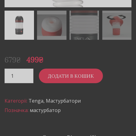
679
₴
499
₴
ДОДАТИ В КОШИК
Категорії:
Tenga
,
Мастурбатори
Позначка:
мастурбатор