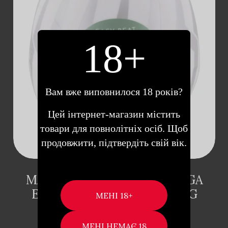
ДОДАТИ В
18+
КОШИК
Вам вже виповнилося 18 років?
Цей інтернет-магазин містить
товари для повнолітніх осіб. Щоб
продовжити, підтвердіть свій вік.
МАСТУРБАТОР-ЯЙЦЕ TENGA
EGG HARD BOILED STRONG
SENSATIONS THUNDER
Опис Tenga продовжує дивувати