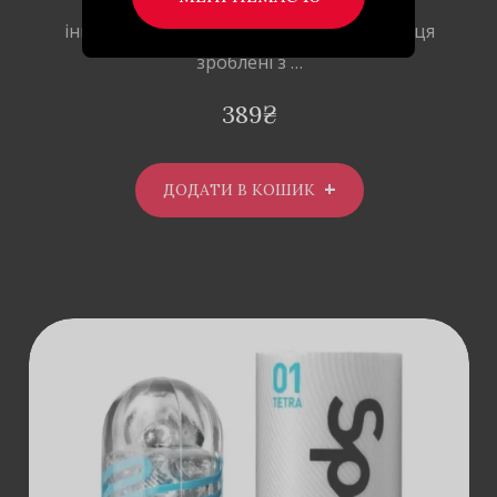
інноваційним дизайном. Ці маленькі яйця
зроблені з …
389
₴
ДОДАТИ В КОШИК