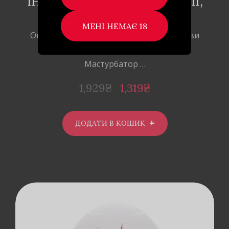
ІНТЕНСИВНОЇ СТИМУЛЯЦІЇ,
16Х4. 5 СМ.
Опис Багаторазове задоволення, яким ви
можете керувати своїм хватом!
Мастурбатор …
1,929
₴
1,319
₴
ДОДАТИ В КОШИК