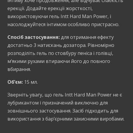
інтиму хоче продовження, але відчуває слабкість
ерекції. Додайте ерекції жорсткості,
використовуючи гель Intt Hard Man Power, і
насолоджуйтеся інтимом особливо пристрасно.
Спосіб застосування:
для отримання ефекту
достатньо 3 натискань дозатора. Рівномірно
розподіліть гель по стовбуру пеніса і голівці,
м’якими рухами втираючи його до повного
вбирання.
Об’єм:
15 мл.
Зверніть увагу, що гель Intt Hard Man Power не є
лубрикантом і призначений виключно для
зовнішнього застосування. Засіб підходить для
використання з бар’єрними захисними виробами.