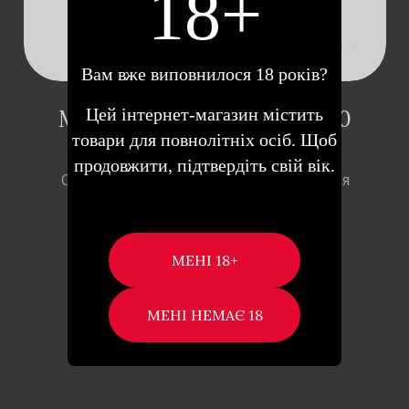
18+
Вам вже виповнилося 18 років?
Цей інтернет-магазин містить
МАСАЖНИЙ ГЕЛЬ INTT, 30
товари для повнолітніх осіб. Щоб
МЛ (МАРАКУЯ)
продовжити, підтвердіть свій вік.
Опис Масажний гель – це приємний для
поцілунків гель зі …
399
₴
ДОДАТИ В КОШИК