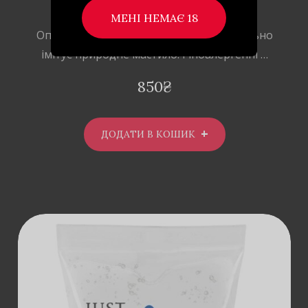
CONTACT LUBE 125МЛ.
Опис Лубрикант на водній основі, ідеально
імітує природне мастило. Гіпоалергенні …
850
₴
ДОДАТИ В КОШИК