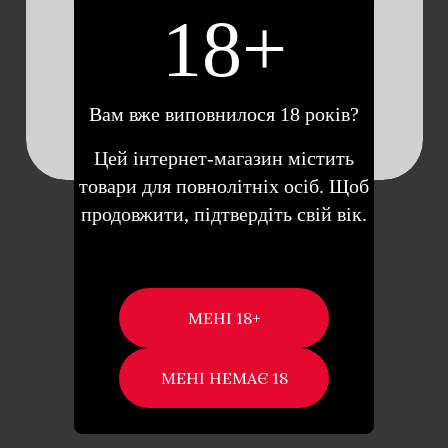
КОШИК
18+
Вам вже виповнилося 18 років?
Цей інтернет-магазин містить
товари для повнолітніх осіб. Щоб
продовжити, підтвердіть свій вік.
SATISFYER TWIRLING
DELIGHT ВІБРАТОР ДЛЯ
КЛІТОРА (ФУКСІЯ)
Опис Якщо потрібен вібратор, який
задовольнить найвимогливіших дам,
зручний, водостійкий, …
1,590
₴