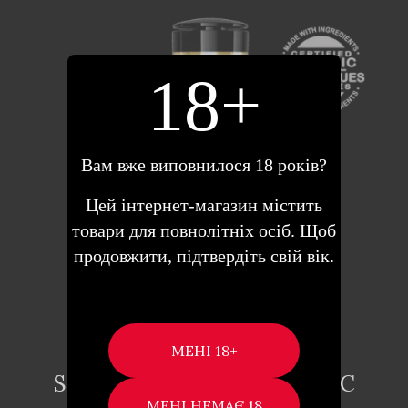
18+
ДОДАТИ В
Вам вже виповнилося 18 років?
КОШИК
Цей інтернет-магазин містить
товари для повнолітніх осіб. Щоб
продовжити, підтвердіть свій вік.
SHUNGA ORGANICA EXOTIC