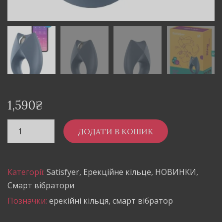
1,590
₴
ДОДАТИ В КОШИК
Категорії:
Satisfyer
,
Ерекційне кільце
,
НОВИНКИ
,
Смарт вібратори
Позначки:
ерекійні кільця
,
смарт вібратор