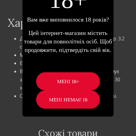
Характеристики:
Вам вже виповнилося 18 років?
Цей інтернет-магазин містить
Довжина: 7.4 см, ширина: 5.2 см, діаметр: 3.2
товари для повнолітніх осіб. Щоб
см (розтягується до 4-4.5 см)
продовжити, підтвердіть свій вік.
Матеріал: силікон
Елемент живлення: акумулятор
Водонепроникність рівня IPX7 (витримує
занурення на глибину 1 метр протягом 30
хвилин)
Сумісність: лубриканти на водній основі.
Схожі товари