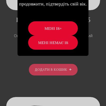
продовжити, підтвердіть свій вік.
РІДКИЙ ВІБРАТОР INTT, 15
МЛ (ЖУЙКА)
Опис Рідкий вібратор Intt – це унікальний
унісекс-продукт. При нанесенні …
699
₴
ДОДАТИ В КОШИК