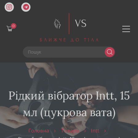
0
Рідкий вібратор Intt, 15
мл (цукрова вата)
Головна
Товари
Intt