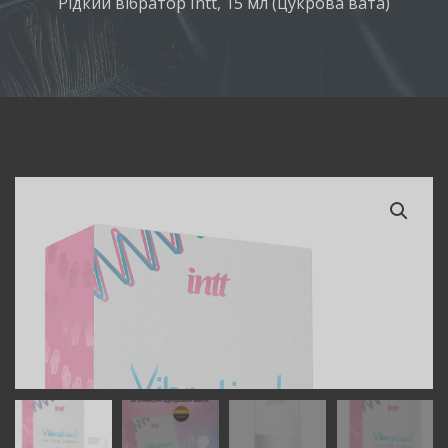
Рідкий вібратор Intt, 15 мл (цукрова вата)