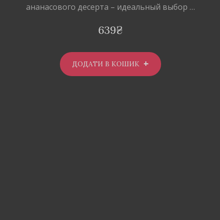
ананасового десерта – идеальный выбор …
639
₴
ДОДАТИ В КОШИК