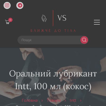
0
Оральний лубрикант
Intt, 100 мл (кокос)
Головна
Товари
Intt