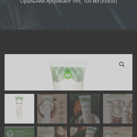
Оральний лубрикант Intt, 100 мл (кокос)