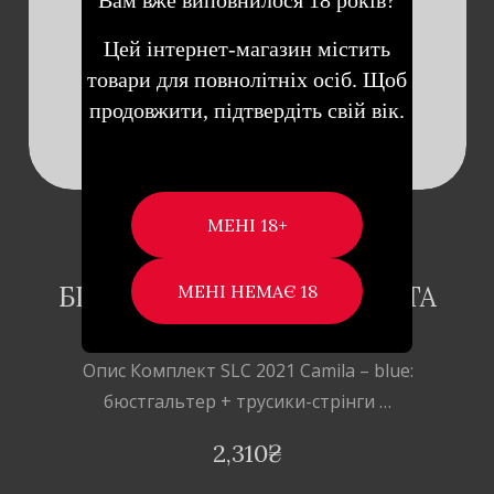
Вам вже виповнилося 18 років?
Цей інтернет-магазин містить
товари для повнолітніх осіб. Щоб
продовжити, підтвердіть свій вік.
SOFTLINE CAMILA –
КОМПЛЕКТ ЕРОТИЧНОЇ
БІЛИЗНИ: БЮСТГАЛЬТЕР ТА
СТРІНГИ, M/L (СИНІЙ)
Опис Комплект SLC 2021 Camila – blue:
бюстгальтер + трусики-стрінги …
2,310
₴