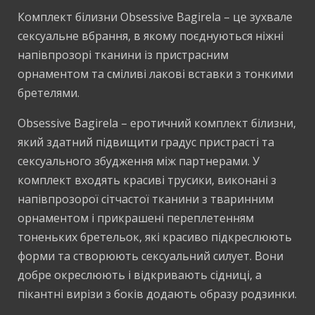
Комплект білизни Obsessive Bagirela – це зухвале
сексуальне вбрання, в якому поєднуються ніжні
напівпрозорі тканини із пристрасним
орнаментом та сміливі лакові вставки з тонкими
бретелями.
Obsessive Bagirela – еротичний комплект білизни,
який здатний підвищити градус пристрасті та
сексуального збудження між партнерами. У
комплект входять красиві трусики, виконані з
напівпрозорої сітчастої тканини з тваринним
орнаментом і прикрашені переплетенням
тоненьких бретельок, які красиво підкреслюють
форми та створюють сексуальний силует. Вони
добре окреслюють і відкривають сідниці, а
пікантні вирізи з боків додають образу родзинки.