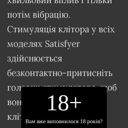
хвильовий вплив і тільки
потім вібрацію.
Стимуляція клітора у всіх
моделях Satisfyer
здійснюється
безконтактно-притисніть
головку стимулятора, щоб
18+
вона щільно оточувала
клітор; після того, як
Вам вже виповнилося 18 років?