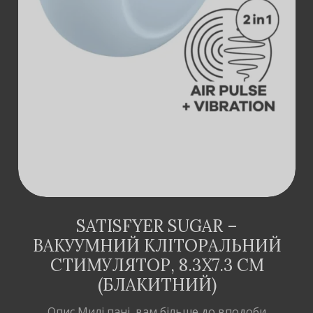
КОШИК
SATISFYER SUGAR –
ВАКУУМНИЙ КЛІТОРАЛЬНИЙ
СТИМУЛЯТОР, 8.3Х7.3 СМ
(БЛАКИТНИЙ)
Опис Милі пані, вам більше до вподоби