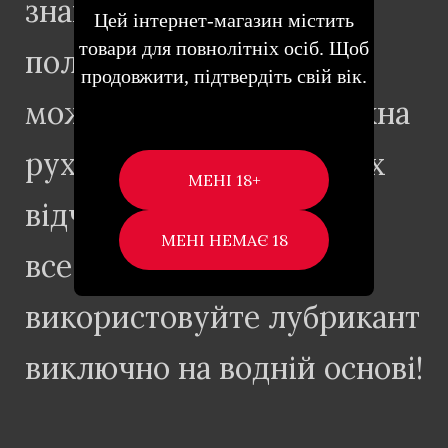
знайшли найкраще
Цей інтернет-магазин містить
товари для повнолітніх осіб. Щоб
положення – іграшкою
продовжити, підтвердіть свій вік.
можна не рухати. А можна
рухати, в пошуках нових
відчуттів. Для того, щоб
все пройшло ідеально,
використовуйте лубрикант
виключно на водній основі!