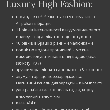
Luxury High Fashion:
поєднує в собі безконтактну стимуляцію
Airpulse і вібрацію
11 рівнів інтенсивності вакуум-хвильового
впливу – від делікатного до потужного
10 рівнів вібрації з різними малюнками
повністю водонепроникний – можна
використовувати навіть під водою (клас
захисту IPX7)
зручне управління за допомогою 3-х кнопок
акумулятор, що перезаряджається,
магнітний кабель для зарядки – в комплекті
ультра-м’яка силіконова насадка, корпус
виконаний з алюмінію
вага: 414 г
ергономічна форма + ультрасучасний