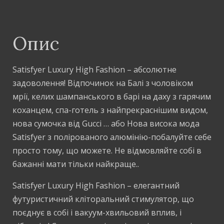
Опис
Satisfyer Luxury High Fashion – абсолютне
задоволення! Відпочинок на Балі з чоловіком
мрії, келих шампанського в барі на даху з гарячим
коханцем, спа-готель з найпрекраснішим видом,
нова сумочка від Gucci … або Нова висока мода
Satisfyer з полірованого алюмінію-побалуйте себе
просто тому, що можете. Не відмовляйте собі в
бажанні мати тільки найкраще..
Satisfyer Luxury High Fashion – елегантний
футуристичний кліторальний стимулятор, що
поєднує в собі і вакуум-хвильовий вплив, і