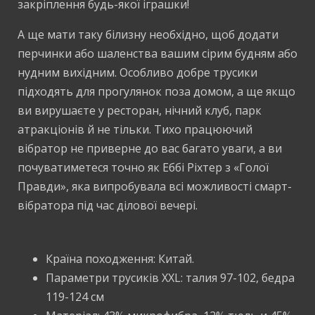
закріплення будь-якої іграшки!
А ще мати таку білизну необхідно, щоб додати
перчинки або шаленства вашим сірим будням або
нудним вихідним. Особливо добре трусики
підходять для прогулянок поза домом, а ще якщо
ви вирушаєте у ресторан, нічний клуб, парк
атракціонів й не тільки. Тихо працюючий
вібратор не приверне до вас багато уваги, а ви
почуватиметеся точно як Еббі Ріхтер з «Голої
Правди», яка випробувала всі можливості смарт-
вібратора під час ділової вечері.
Країна походження: Китай.
Параметри трусиків XXL: талия 97-102, бедра
119-124 см