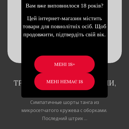
ДОДАТИ В
Вам вже виповнилося 18 років?
КОШИК
Цей інтернет-магазин містить
товари для повнолітніх осіб. Щоб
продовжити, підтвердіть свій вік.
LEG AVENUE LEG2985 –
ТРУСИКИ ТАНГА С РЮШАМИ,
S-L (КРАСНЫЕ)
Симпатичные шорты танга из
микросетчатого кружева с оборками.
Последний штрих …