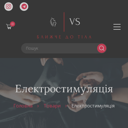
0
Електростимуляція
Головна
Товари
Електростимуляція